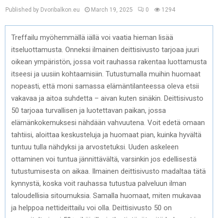
Published by Dvoribalkon.eu
March 19, 2025
0
1294
Treffailu myöhemmällä iällä voi vaatia hieman lisää
itseluottamusta. Onneksi ilmainen deittisivusto tarjoaa juuri
oikean ympäristön, jossa voit rauhassa rakentaa luottamusta
itseesi ja uusiin kohtaamisiin. Tutustumalla muihin huomaat
nopeasti, että moni samassa elämäntilanteessa oleva etsii
vakavaa ja aitoa suhdetta – aivan kuten sinäkin. Deittisivusto
50 tarjoaa turvallisen ja luotettavan paikan, jossa
elämänkokemuksesi nähdään vahvuutena. Voit edetä omaan
tahtiisi, aloittaa keskusteluja ja huomaat pian, kuinka hyvältä
tuntuu tulla nähdyksi ja arvostetuksi. Uuden askeleen
ottaminen voi tuntua jännittävältä, varsinkin jos edellisestä
tutustumisesta on aikaa. Ilmainen deittisivusto madaltaa tätä
kynnystä, koska voit rauhassa tutustua palveluun ilman
taloudellisia sitoumuksia. Samalla huomaat, miten mukavaa
ja helppoa nettideittailu voi olla. Deittisivusto 50 on