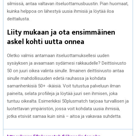
silmissä, antaa valtavan itseluottamusbuustin. Pian huomaat,
kuinka helppoa on lähestyä uusia ihmisiä ja löytää iloa
deittailusta.
Liity mukaan ja ota ensimmäinen
askel kohti uutta onnea
Oletko valmis antamaan itseluottamuksellesi uuden
sysäyksen ja avaamaan sydämesi rakkaudelle? Deittisivusto
50 on juuri oikea valinta sinulle. Ilmainen deittisivusto antaa
sinulle mahdollisuuden edetä rauhassa ja kohdata
samanhenkisiä 50+ -ikäisiä. Voit tutustua palveluun ilman
paineita, selata profiileja ja löytää juuri sen ihmisen, joka
tuntuu oikealta. Esimerkiksi 50plusmatch tarjoaa turvallisen ja
luotettavan ympäristön, jossa voit kohdata uusia ihmisiä,
jotka etsivät samaa kuin sinä – aitoa ja vakavaa suhdetta.