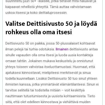
suunniteltu juuri 50+ -ikäisille, jotka tietävät mitä haluavat ja
kaipaavat rehellistä yhteyttä. Tämä auttaa vahvistamaan
uskoa itseesi ja koko deittailuprosessiin.
Valitse Deittisivusto 50 ja löydä
rohkeus olla oma itsesi
Deittisivusto 50 on paikka, jossa 50-plussalaiset kohtaavat
ilman pelejä tai turhia odotuksia.
Ilmainen
deittisivusto antaa
sinulle vapauden olla oma itsesi ja luoda uusia kontakteja
omaan tahtiin. Jokainen mukava keskustelu ja onnistunut
yhteys toiseen vahvistaa itseluottamustasi. Huomaat, että
ajatuksesi kiinnostavat, mielipiteesi merkitsevät ja sinua
todella kuunnellaan. Lisäksi Deittisivusto 50 tuo sinut yhteen
ihmisten kanssa, jotka ymmärtävät elämäntilanteesi. Sinun ei
tarvitse selitellä tai todistella mitään – voit keskittyä
nauttimaan tutustumisesta ja uusista kohtaamisista. Tieto
siitä, että olet edelleen kiinnostava ja viehättävä muiden