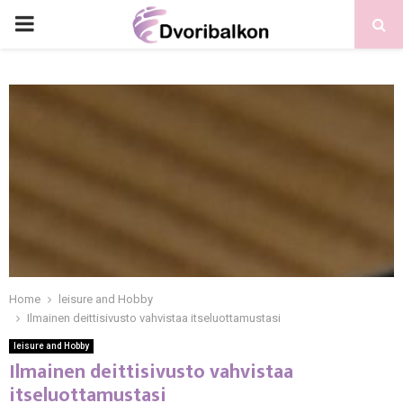
PRIMARY
MENU
Home
leisure and Hobby
Ilmainen deittisivusto vahvistaa itseluottamustasi
leisure and Hobby
Ilmainen deittisivusto vahvistaa
itseluottamustasi