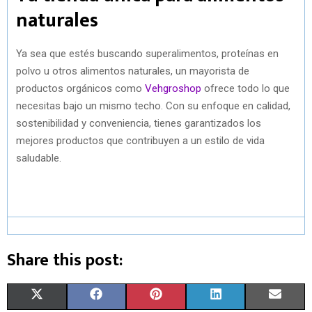
naturales
Ya sea que estés buscando superalimentos, proteínas en
polvo u otros alimentos naturales, un mayorista de
productos orgánicos como
Vehgroshop
ofrece todo lo que
necesitas bajo un mismo techo. Con su enfoque en calidad,
sostenibilidad y conveniencia, tienes garantizados los
mejores productos que contribuyen a un estilo de vida
saludable.
Share this post:
S
S
S
S
S
X
F
P
L
E