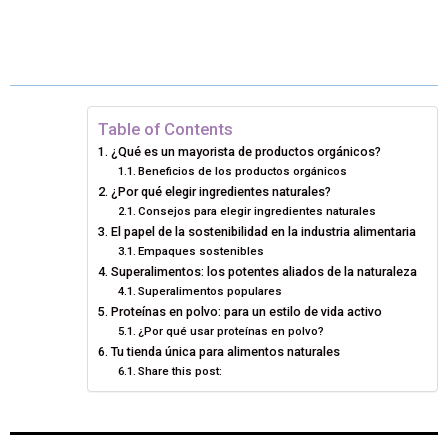
H
H
H
H
H
(
A
I
I
M
A
A
A
A
A
T
C
N
N
A
R
R
R
R
R
W
E
T
K
I
E
E
E
E
E
I
B
E
E
L
Table of Contents
¿Qué es un mayorista de productos orgánicos?
O
O
O
O
O
T
O
R
D
Beneficios de los productos orgánicos
¿Por qué elegir ingredientes naturales?
N
N
N
N
N
T
O
E
I
Consejos para elegir ingredientes naturales
E
K
S
N
El papel de la sostenibilidad en la industria alimentaria
Empaques sostenibles
R
T
Superalimentos: los potentes aliados de la naturaleza
Superalimentos populares
)
Proteínas en polvo: para un estilo de vida activo
¿Por qué usar proteínas en polvo?
Tu tienda única para alimentos naturales
Share this post: