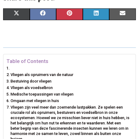
S
S
S
S
S
X
F
P
L
E
H
H
H
H
H
(
A
I
I
M
A
A
A
A
A
T
C
N
N
A
R
R
R
R
R
W
E
T
K
I
E
E
E
E
E
I
B
E
E
L
Table of Contents
O
O
O
O
O
T
O
R
D
Vliegen als opruimers van de natuur
N
N
N
N
N
Bestuiving door vliegen
T
O
E
I
Vliegen als voedselbron
E
K
S
N
Medische toepassingen van vliegen
Omgaan met vliegen in huis
R
T
Vliegen zijn veel meer dan zoemende lastpakken. Ze spelen een
cruciale rol als opruimers, bestuivers en voedselbron in onze
)
ecosystemen. Hoewel we ze misschien liever niet in huis hebben, is
het belangrijk om hun nut te erkennen en te waarderen. Met een
beter begrip van deze fascinerende insecten kunnen we leren om in
harmonie met ze samen te leven, zowel binnen als buiten onze
huizen.